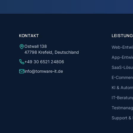
KONTAKT
LEISTUN
Ostwall 138
Web-Entwi
47798 Krefeld, Deutschland
App-Entwi
+49 30 6521 24806
SaaS-Lösu
info@tomware-it.de
E-Commer
KI & Autom
IT-Beratun
Testmana
Support &