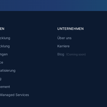
GEN
UNTERNEHMEN
cklung
Über uns
cklung
Karriere
ngen
Blog
(Coming soon)
ce
atisierung
g
gement
 Managed Services