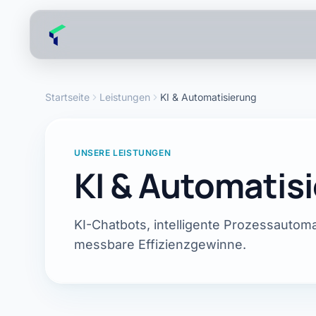
Zum Hauptinhalt springen
Startseite
Leistungen
KI & Automatisierung
UNSERE LEISTUNGEN
KI & Automatis
KI-Chatbots, intelligente Prozessautom
messbare Effizienzgewinne.