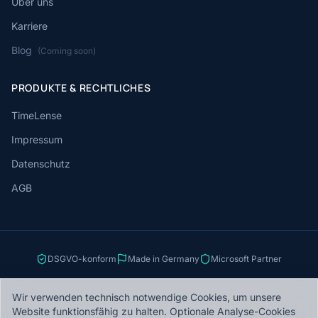
Über uns
Karriere
Blog
(Coming soon)
PRODUKTE & RECHTLICHES
TimeLense
Impressum
Datenschutz
AGB
DSGVO-konform
Made in Germany
Microsoft Partner
Wir verwenden technisch notwendige Cookies, um unsere
Website funktionsfähig zu halten. Optionale Analyse-Cookies
© 2026 Tomware GmbH. Alle Rechte vorbehalten.